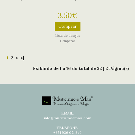
3,50€
Comprar
Lista de desejos
Comparar
1
2
>
>|
Exibindo de
1 a 16
do total de
32
|
2
Página(s)
EMAIL:
info@misticismoemais.com
TELEFONE:
+351 926 071 346