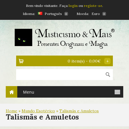
Bem vindo visitante. Faça
login
ou
registe-se
.
Idioma:
Português
Moeda:
Euro
0 item(s) - 0,00€
Menu
Home
»
Mundo Esotérico
»
Talismãs e Amuletos
Talismãs e Amuletos