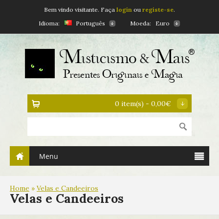
Bem vindo visitante. Faça
login
ou
registe-se
.
Idioma:
Português
Moeda:
Euro
0 item(s) - 0,00€
Menu
Home
»
Velas e Candeeiros
Velas e Candeeiros