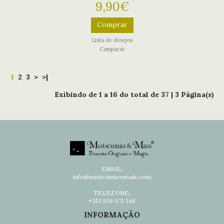
9,90€
Comprar
Lista de desejos
Comparar
1
2
3
>
>|
Exibindo de
1 a 16
do total de
37
|
3
Página(s)
EMAIL:
info@misticismoemais.com
TELEFONE:
+351 926 071 346
INFORMAÇÃO