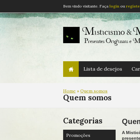
Bem vindo visitante. Faça
login
ou
registe
Lista de desejos
Car
Home
»
Quem somos
Quem somos
Categorias
Que
A Mistic
Promoções
presente