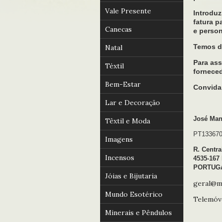
Vale Presente
Introduz
fatura p
Canecas
e perso
Temos di
Natal
Para as
Téxtil
forneced
Bem-Estar
Convidam
Lar e Decoração
José Man
Têxtil e Moda
PT13367
Imagens
R. Centra
Incensos
4535-167
PORTUG
Jóias e Bijutaria
geral@m
Mundo Esotérico
Telemóve
Minerais e Pêndulos