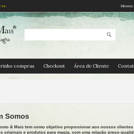
-se
.
Idioma:
rinho compras
Checkout
Área de Cliente
Contat
m Somos
ismo & Mais tem como objetivo proporcionar aos nossos clientes 
s originais e produtos para magia, com uma relação preço-qualid